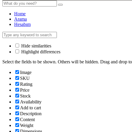
Home
Arama
Hesabım
Hide similarities
Highlight differences
Select the fields to be shown. Others will be hidden. Drag and drop to
Image
SKU
Rating
Price
Stock
Availability
Add to cart
Description
Content
Weight
Dimensions