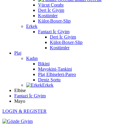
Vücut Çorabı
Deri İç Giyim
Kostümler
Külot-Boxer-Slip
Erkek
Fantazi İç Giyim
Deri İç Giyim
Külot-Boxer-Slip
Kostümler
Plaj
Kadın
Bikini
Mayokini-Tankini
Plaj Elbiseleri-Pareo
Deniz Şortu
Erkek
Elbise
Fantazi İç Giyim
Mayo
LOGIN & REGISTER