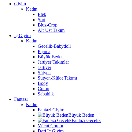
Giyim
Kadın
Etek
Şort
Bluz-Crop
Alt-Üst Takım
İç Giyim
Kadın
Gecelik-Babydoll
Pijama
Büyük Beden
Jartiyer Takımlar
Jartiyer
Sütyen
Sütyen-Külot Takımı
Body
Çorap
Sabahlık
Fantazi
Kadın
Fantazi Giyim
Büyük Beden
Fantazi Gecelik
Vücut Çorabı
Deri İç Giyim