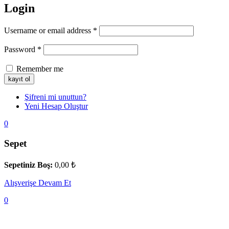
Login
Username or email address
*
Password
*
Remember me
Şifreni mi unuttun?
Yeni Hesap Oluştur
0
Sepet
Sepetiniz Boş:
0,00
₺
Alışverişe Devam Et
0