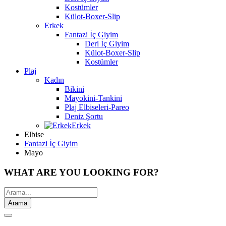
Kostümler
Külot-Boxer-Slip
Erkek
Fantazi İç Giyim
Deri İç Giyim
Külot-Boxer-Slip
Kostümler
Plaj
Kadın
Bikini
Mayokini-Tankini
Plaj Elbiseleri-Pareo
Deniz Şortu
Erkek
Elbise
Fantazi İç Giyim
Mayo
WHAT ARE YOU LOOKING FOR?
Arama