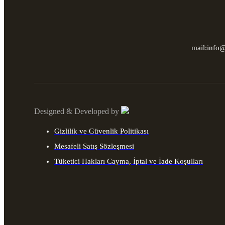
mail:info
Designed & Developed by
Gizlilik ve Güvenlik Politikası
Mesafeli Satış Sözleşmesi
Tüketici Hakları Cayma, İptal ve İade Koşulları