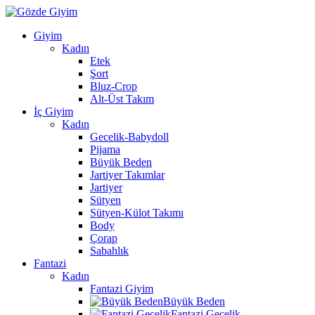
Giyim
Kadın
Etek
Şort
Bluz-Crop
Alt-Üst Takım
İç Giyim
Kadın
Gecelik-Babydoll
Pijama
Büyük Beden
Jartiyer Takımlar
Jartiyer
Sütyen
Sütyen-Külot Takımı
Body
Çorap
Sabahlık
Fantazi
Kadın
Fantazi Giyim
Büyük Beden
Fantazi Gecelik